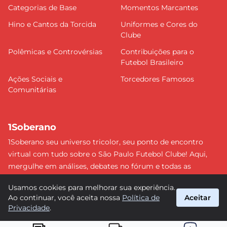
Categorias de Base
Momentos Marcantes
Hino e Cantos da Torcida
Uniformes e Cores do
Clube
Polêmicas e Controvérsias
Contribuições para o
Futebol Brasileiro
Ações Sociais e
Torcedores Famosos
Comunitárias
1Soberano
1Soberano seu universo tricolor, seu ponto de encontro
virtual com tudo sobre o São Paulo Futebol Clube! Aqui,
mergulhe em análises, debates no fórum e todas as
últimas notícias do nosso Soberano. Não perca nenhum
Usamos cookies para melhorar sua experiência.
detalhe e faça parte dessa comunidade apaixonada pelo
Ao continuar, você aceita nossa
Política de
Aceitar
tricolor paulista. #SPFC #SãoPaulo #1Soberano
Privacidade
.
suporte@1soberano.com.br