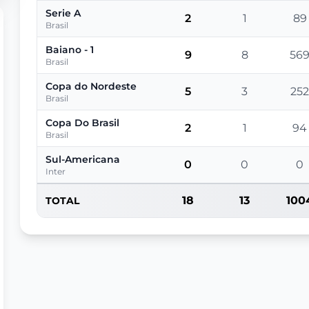
Serie A
2
1
89
Brasil
Baiano - 1
9
8
56
Brasil
Copa do Nordeste
5
3
25
Brasil
Copa Do Brasil
2
1
94
Brasil
Sul-Americana
0
0
0
Inter
18
13
100
TOTAL