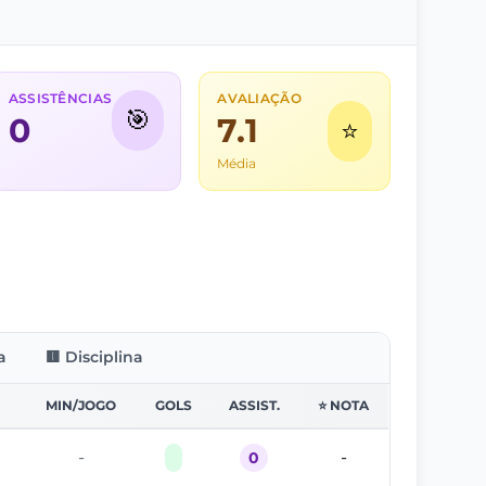
ASSISTÊNCIAS
AVALIAÇÃO
🎯
0
7.1
⭐
Média
a
🟨 Disciplina
MIN/JOGO
GOLS
ASSIST.
⭐ NOTA
-
-
0