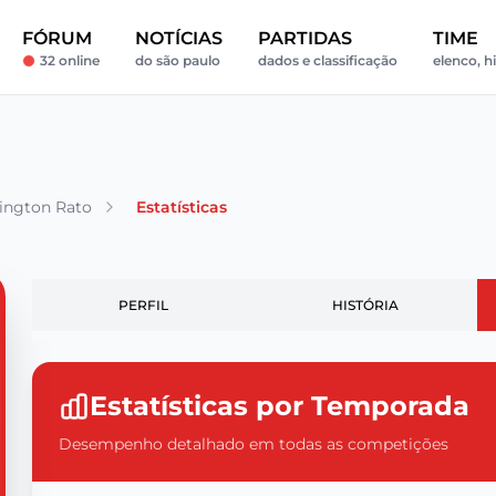
FÓRUM
NOTÍCIAS
PARTIDAS
TIME
32 online
do são paulo
dados e classificação
elenco, hi
ington Rato
Estatísticas
PERFIL
HISTÓRIA
Estatísticas por Temporada
Desempenho detalhado em todas as competições