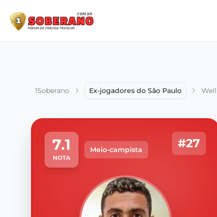
1Soberano
Ex-jogadores do São Paulo
Well
7.1
#27
Meio-campista
NOTA