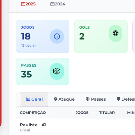
2025
2024
JOGOS
GOLS
⚽
18
2
13 titular
PASSES
🎲
35
📊 Geral
⚽ Ataque
🎯 Passes
🛡️ Defes
COMPETIÇÃO
JOGOS
TITULAR
MIN
Paulista - A1
Brasil