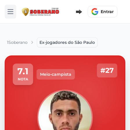
Entrar
Abrir menu
1Soberano
Ex-jogadores do São Paulo
7.1
#27
Meio-campista
NOTA