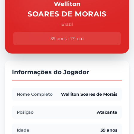
Welliton
SOARES DE MORAIS
Brazil
39 anos • 171 cm
Informações do Jogador
Nome Completo
Welliton Soares de Morais
Posição
Atacante
Idade
39 anos