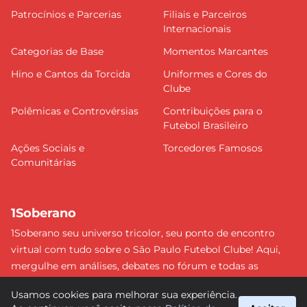
Patrocínios e Parcerias
Filiais e Parceiros
Internacionais
Categorias de Base
Momentos Marcantes
Hino e Cantos da Torcida
Uniformes e Cores do
Clube
Polêmicas e Controvérsias
Contribuições para o
Futebol Brasileiro
Ações Sociais e
Torcedores Famosos
Comunitárias
1Soberano
1Soberano seu universo tricolor, seu ponto de encontro
virtual com tudo sobre o São Paulo Futebol Clube! Aqui,
mergulhe em análises, debates no fórum e todas as
últimas notícias do nosso Soberano. Não perca nenhum
Usamos cookies para melhorar sua experiência.
detalhe e faça parte dessa comunidade apaixonada pelo