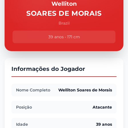
Welliton
SOARES DE MORAIS
Brazil
39 anos • 171 cm
Informações do Jogador
Nome Completo
Welliton Soares de Morais
Posição
Atacante
Idade
39 anos