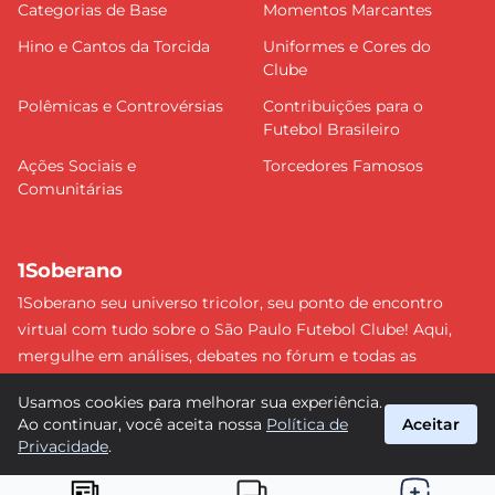
Categorias de Base
Momentos Marcantes
Hino e Cantos da Torcida
Uniformes e Cores do
Clube
Polêmicas e Controvérsias
Contribuições para o
Futebol Brasileiro
Ações Sociais e
Torcedores Famosos
Comunitárias
1Soberano
1Soberano seu universo tricolor, seu ponto de encontro
virtual com tudo sobre o São Paulo Futebol Clube! Aqui,
mergulhe em análises, debates no fórum e todas as
últimas notícias do nosso Soberano. Não perca nenhum
Usamos cookies para melhorar sua experiência.
detalhe e faça parte dessa comunidade apaixonada pelo
Ao continuar, você aceita nossa
Política de
Aceitar
tricolor paulista. #SPFC #SãoPaulo #1Soberano
Privacidade
.
suporte@1soberano.com.br