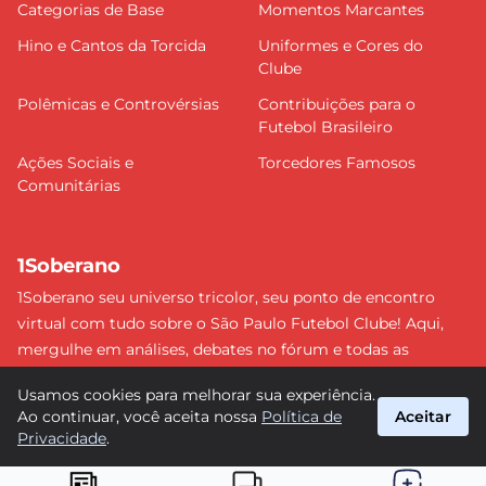
Categorias de Base
Momentos Marcantes
Hino e Cantos da Torcida
Uniformes e Cores do
Clube
Polêmicas e Controvérsias
Contribuições para o
Futebol Brasileiro
Ações Sociais e
Torcedores Famosos
Comunitárias
1Soberano
1Soberano seu universo tricolor, seu ponto de encontro
virtual com tudo sobre o São Paulo Futebol Clube! Aqui,
mergulhe em análises, debates no fórum e todas as
últimas notícias do nosso Soberano. Não perca nenhum
Usamos cookies para melhorar sua experiência.
detalhe e faça parte dessa comunidade apaixonada pelo
Ao continuar, você aceita nossa
Política de
Aceitar
tricolor paulista. #SPFC #SãoPaulo #1Soberano
Privacidade
.
suporte@1soberano.com.br