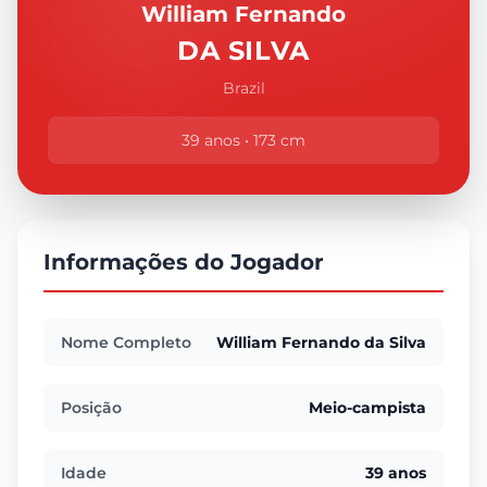
William Fernando
DA SILVA
Brazil
39 anos • 173 cm
Informações do Jogador
Nome Completo
William Fernando da Silva
Posição
Meio-campista
Idade
39 anos