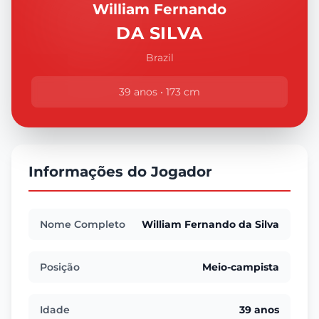
William Fernando
DA SILVA
Brazil
39 anos • 173 cm
Informações do Jogador
Nome Completo
William Fernando da Silva
Posição
Meio-campista
Idade
39 anos