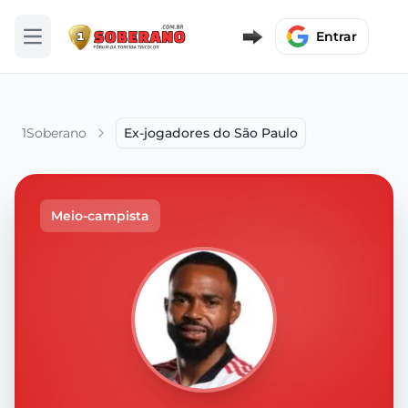
Entrar
Abrir menu
1Soberano
Ex-jogadores do São Paulo
Meio-campista