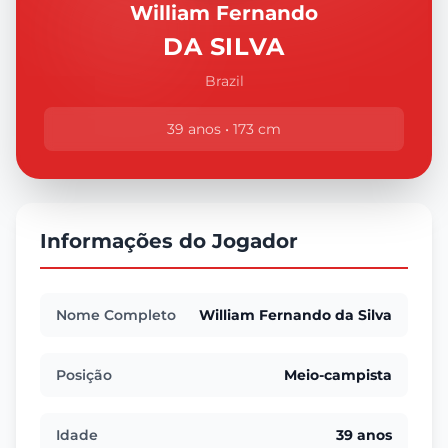
William Fernando
DA SILVA
Brazil
39 anos • 173 cm
Informações do Jogador
Nome Completo
William Fernando da Silva
Posição
Meio-campista
Idade
39 anos