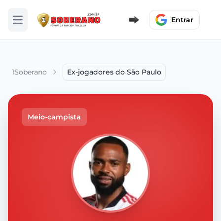
Entrar
Abrir menu
1Soberano
Ex-jogadores do São Paulo
Meio-campista