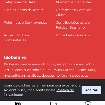
Categorias de Base
Momentos Marcantes
Hino e Cantos da Torcida
Uniformes e Cores do
Clube
Polêmicas e Controvérsias
Contribuições para o
Futebol Brasileiro
Ações Sociais e
Torcedores Famosos
Comunitárias
1Soberano
1Soberano seu universo tricolor, seu ponto de encontro
virtual com tudo sobre o São Paulo Futebol Clube! Aqui,
mergulhe em análises, debates no fórum e todas as
últimas notícias do nosso Soberano. Não perca nenhum
Usamos cookies para melhorar sua experiência.
detalhe e faça parte dessa comunidade apaixonada pelo
Ao continuar, você aceita nossa
Política de
Aceitar
tricolor paulista. #SPFC #SãoPaulo #1Soberano
Privacidade
.
suporte@1soberano.com.br