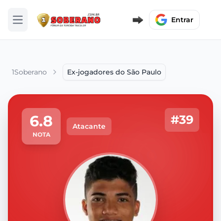
Entrar
Abrir menu
1Soberano
Ex-jogadores do São Paulo
6.8
#39
Atacante
NOTA