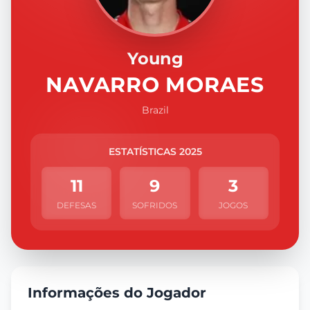
Young
NAVARRO MORAES
Brazil
ESTATÍSTICAS 2025
11
9
3
DEFESAS
SOFRIDOS
JOGOS
Informações do Jogador