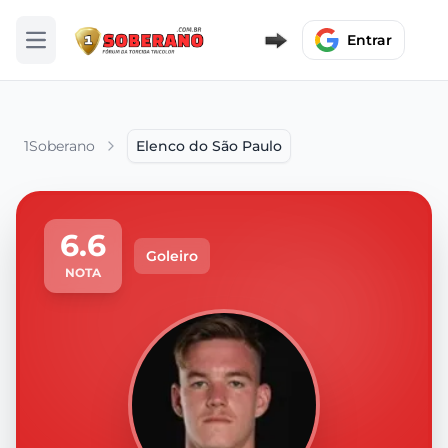
Entrar
Abrir menu
1Soberano
Elenco do São Paulo
6.6
Goleiro
NOTA