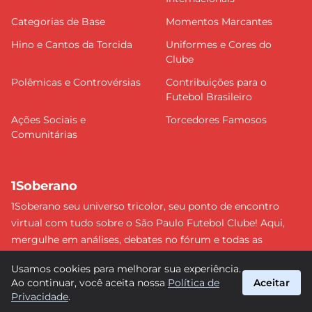
Categorias de Base
Momentos Marcantes
Hino e Cantos da Torcida
Uniformes e Cores do
Clube
Polêmicas e Controvérsias
Contribuições para o
Futebol Brasileiro
Ações Sociais e
Torcedores Famosos
Comunitárias
1Soberano
1Soberano seu universo tricolor, seu ponto de encontro
virtual com tudo sobre o São Paulo Futebol Clube! Aqui,
mergulhe em análises, debates no fórum e todas as
últimas notícias do nosso Soberano. Não perca nenhum
Usamos cookies para melhorar sua experiência.
detalhe e faça parte dessa comunidade apaixonada pelo
Ao continuar, você aceita nossa
Política de
Aceitar
tricolor paulista. #SPFC #SãoPaulo #1Soberano
Privacidade
.
suporte@1soberano.com.br