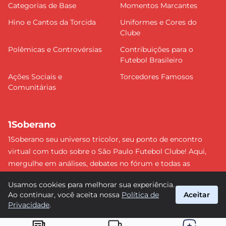
Categorias de Base
Momentos Marcantes
Hino e Cantos da Torcida
Uniformes e Cores do
Clube
Polêmicas e Controvérsias
Contribuições para o
Futebol Brasileiro
Ações Sociais e
Torcedores Famosos
Comunitárias
1Soberano
1Soberano seu universo tricolor, seu ponto de encontro
virtual com tudo sobre o São Paulo Futebol Clube! Aqui,
mergulhe em análises, debates no fórum e todas as
últimas notícias do nosso Soberano. Não perca nenhum
Usamos cookies para melhorar sua experiência.
detalhe e faça parte dessa comunidade apaixonada pelo
Ao continuar, você aceita nossa
Política de
Aceitar
tricolor paulista. #SPFC #SãoPaulo #1Soberano
Privacidade
.
suporte@1soberano.com.br