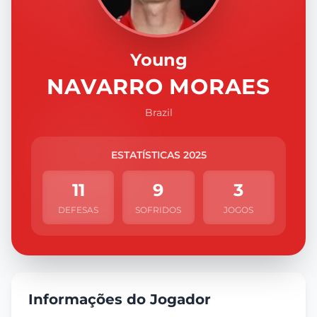
Young
NAVARRO MORAES
Brazil
ESTATÍSTICAS 2025
11
9
3
DEFESAS
SOFRIDOS
JOGOS
Informações do Jogador