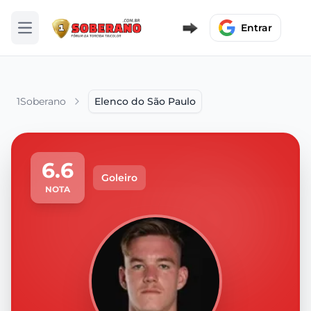
Entrar
Abrir menu
1Soberano
Elenco do São Paulo
6.6
Goleiro
NOTA