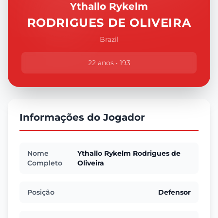
Ythallo Rykelm
RODRIGUES DE OLIVEIRA
Brazil
22 anos • 193
Informações do Jogador
Nome
Ythallo Rykelm Rodrigues de
Completo
Oliveira
Posição
Defensor