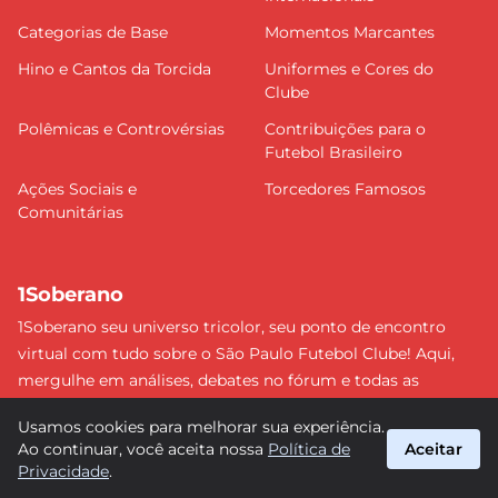
Categorias de Base
Momentos Marcantes
Hino e Cantos da Torcida
Uniformes e Cores do
Clube
Polêmicas e Controvérsias
Contribuições para o
Futebol Brasileiro
Ações Sociais e
Torcedores Famosos
Comunitárias
1Soberano
1Soberano seu universo tricolor, seu ponto de encontro
virtual com tudo sobre o São Paulo Futebol Clube! Aqui,
mergulhe em análises, debates no fórum e todas as
últimas notícias do nosso Soberano. Não perca nenhum
Usamos cookies para melhorar sua experiência.
detalhe e faça parte dessa comunidade apaixonada pelo
Ao continuar, você aceita nossa
Política de
Aceitar
tricolor paulista. #SPFC #SãoPaulo #1Soberano
Privacidade
.
suporte@1soberano.com.br