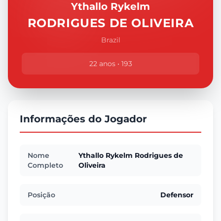
Ythallo Rykelm
RODRIGUES DE OLIVEIRA
Brazil
22 anos • 193
Informações do Jogador
Nome
Ythallo Rykelm Rodrigues de
Completo
Oliveira
Posição
Defensor