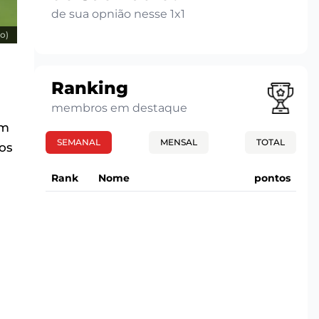
de sua opnião nesse 1x1
o)
Ranking
membros em destaque
ém
SEMANAL
MENSAL
TOTAL
os
Rank
Nome
pontos