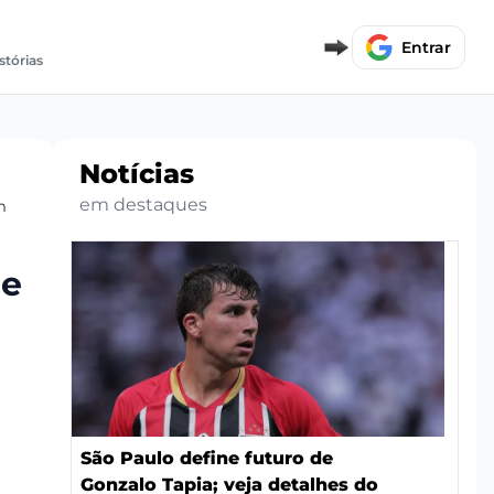
Entrar
stórias
Notícias
em destaques
m
 e
São Paulo define futuro de
Gonzalo Tapia; veja detalhes do