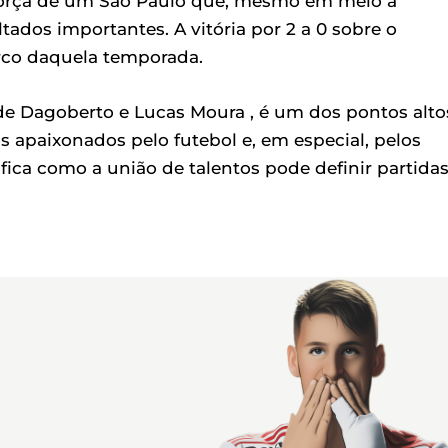
a força de um São Paulo que, mesmo em meio a
ltados importantes. A vitória por 2 a 0 sobre o
co daquela temporada.
de Dagoberto e Lucas Moura , é um dos pontos alto
 apaixonados pelo futebol e, em especial, pelos
ifica como a união de talentos pode definir partida