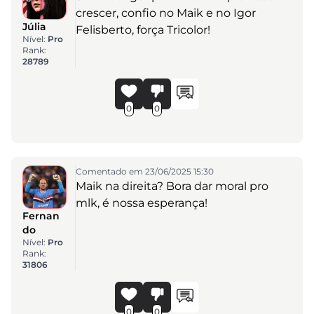
crescer, confio no Maik e no Igor
Júlia
Felisberto, força Tricolor!
Nível:
Pro
Rank:
28789
0
0
Comentado em 23/06/2025 15:30
Maik na direita? Bora dar moral pro
mlk, é nossa esperança!
Fernan
do
Nível:
Pro
Rank:
31806
0
0