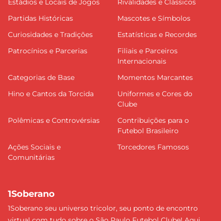
Estádios e Locais de Jogos
Rivalidades e Clássicos
Partidas Históricas
Mascotes e Símbolos
Curiosidades e Tradições
Estatísticas e Recordes
Patrocínios e Parcerias
Filiais e Parceiros
Internacionais
Categorias de Base
Momentos Marcantes
Hino e Cantos da Torcida
Uniformes e Cores do
Clube
Polêmicas e Controvérsias
Contribuições para o
Futebol Brasileiro
Ações Sociais e
Torcedores Famosos
Comunitárias
1Soberano
1Soberano seu universo tricolor, seu ponto de encontro
virtual com tudo sobre o São Paulo Futebol Clube! Aqui,