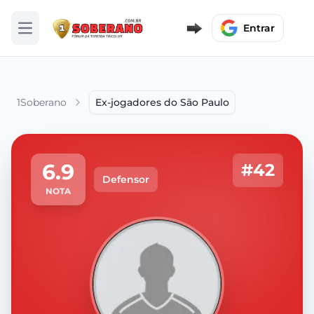
Entrar
Abrir menu
1Soberano
Ex-jogadores do São Paulo
6.9
#42
Defensor
NOTA