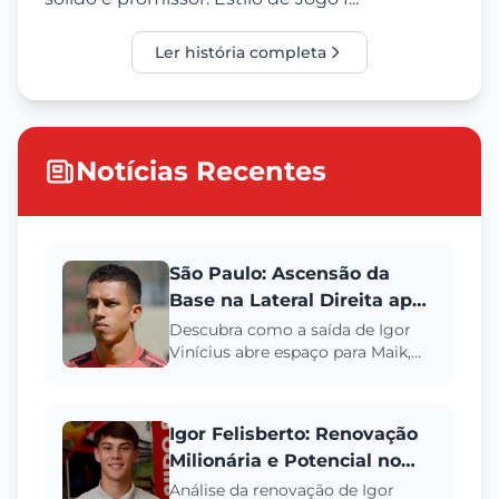
Ler história completa
Notícias Recentes
São Paulo: Ascensão da
Base na Lateral Direita após
Saída de Igor Vinícius
Descubra como a saída de Igor
Vinícius abre espaço para Maik,
Igor Felisberto e Angelo, talentos
de Cotia, transformarem...
Igor Felisberto: Renovação
Milionária e Potencial no
São Paulo FC
Análise da renovação de Igor