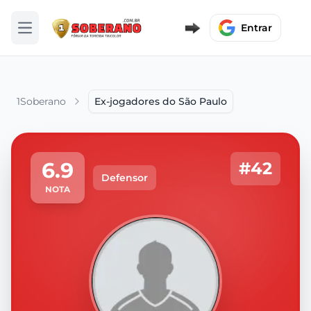
Entrar
Abrir menu
1Soberano
Ex-jogadores do São Paulo
6.9
#42
Defensor
NOTA