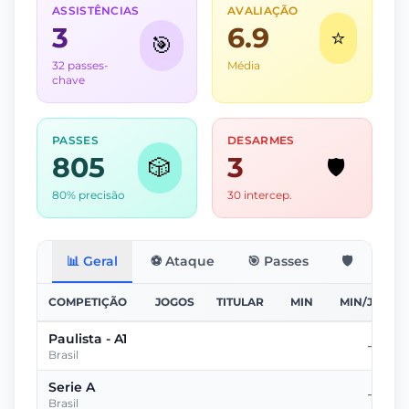
ASSISTÊNCIAS
AVALIAÇÃO
3
6.9
⭐
🎯
32 passes-
Média
chave
PASSES
DESARMES
805
3
🎲
🛡️
80% precisão
30 intercep.
📊 Geral
⚽ Ataque
🎯 Passes
🛡️ Defesa
COMPETIÇÃO
JOGOS
TITULAR
MIN
MIN/JOGO
Paulista - A1
-
Brasil
Serie A
-
Brasil