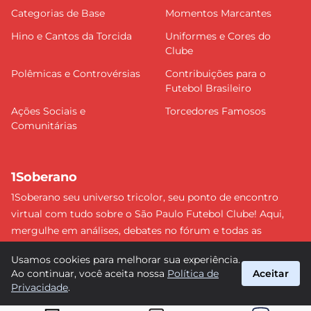
Categorias de Base
Momentos Marcantes
Hino e Cantos da Torcida
Uniformes e Cores do
Clube
Polêmicas e Controvérsias
Contribuições para o
Futebol Brasileiro
Ações Sociais e
Torcedores Famosos
Comunitárias
1Soberano
1Soberano seu universo tricolor, seu ponto de encontro
virtual com tudo sobre o São Paulo Futebol Clube! Aqui,
mergulhe em análises, debates no fórum e todas as
últimas notícias do nosso Soberano. Não perca nenhum
Usamos cookies para melhorar sua experiência.
detalhe e faça parte dessa comunidade apaixonada pelo
Ao continuar, você aceita nossa
Política de
Aceitar
tricolor paulista. #SPFC #SãoPaulo #1Soberano
Privacidade
.
suporte@1soberano.com.br