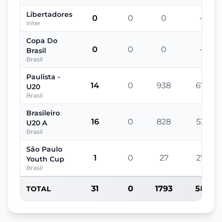
Libertadores
0
0
0
-
Inter
Copa Do
0
0
0
-
Brasil
Brasil
Paulista -
14
0
938
67
U20
Brasil
Brasileiro
16
0
828
52
U20 A
Brasil
São Paulo
1
0
27
27
Youth Cup
Brasil
31
0
1793
58
TOTAL