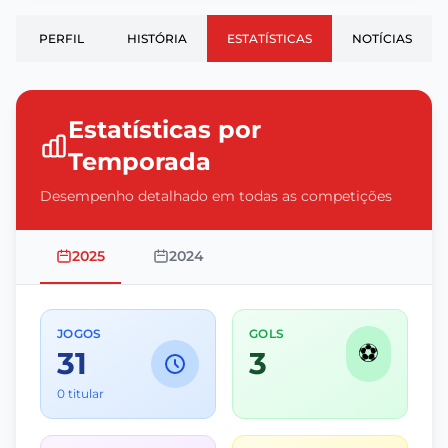
PERFIL
HISTÓRIA
ESTATÍSTICAS
NOTÍCIAS
Estatísticas por
Temporada
Desempenho detalhado em todas as competições
2025
2024
JOGOS
GOLS
⚽
31
3
0 titular