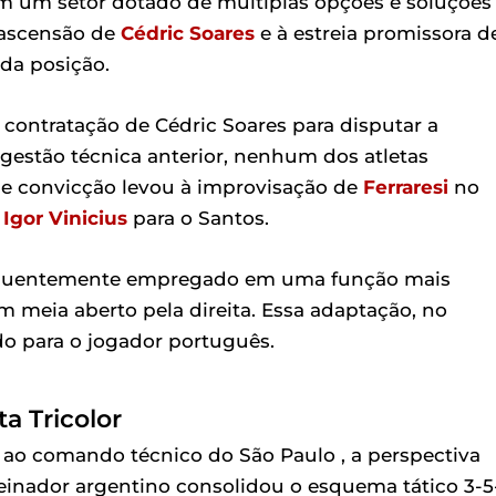
em um setor dotado de múltiplas opções e soluções
 ascensão de
Cédric Soares
e à estreia promissora d
da posição.
a contratação de Cédric Soares para disputar a
 gestão técnica anterior, nenhum dos atletas
de convicção levou à improvisação de
Ferraresi
no
e
Igor Vinicius
para o Santos.
 frequentemente empregado em uma função mais
meia aberto pela direita. Essa adaptação, no
o para o jogador português.
ta Tricolor
ao comando técnico do São Paulo , a perspectiva
reinador argentino consolidou o esquema tático 3-5