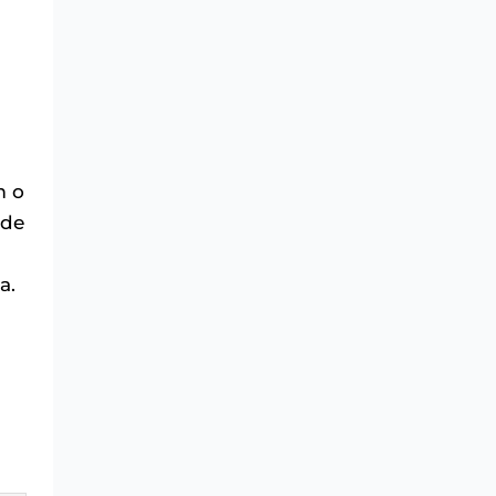
m o
ade
a.
s