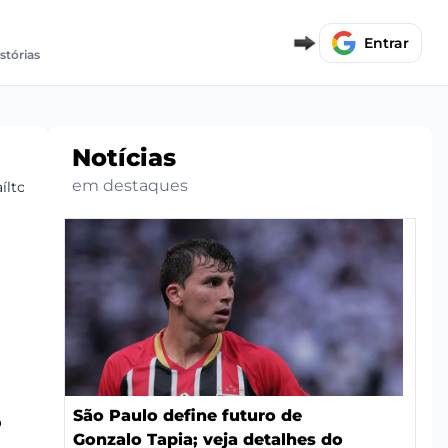
Entrar
istórias
Notícias
em destaques
ílton
São Paulo define futuro de
o
Gonzalo Tapia; veja detalhes do