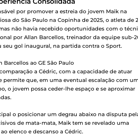
periência Consolidada
sável por promover a estreia do jovem Maik na
osa do São Paulo na Copinha de 2025, o atleta de 
mas não havia recebido oportunidades com o técn
ional por Allan Barcellos, treinador da equipe sub-2
 seu gol inaugural, na partida contra o Sport.
an Barcellos ao GE São Paulo
m comparação a Cédric, com a capacidade de atuar
ade permite que, em uma eventual escalação com u
po, o jovem possa ceder-lhe espaço e se aproximar
adas.
cipal o posicionar um degrau abaixo na disputa pel
cisivos de mata-mata, Maik tem se revelado uma
 ao elenco e descanso a Cédric.