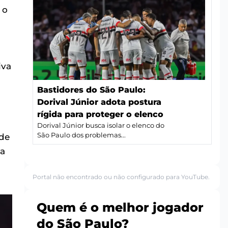
 o
iva
Bastidores do São Paulo:
Dorival Júnior adota postura
rígida para proteger o elenco
Dorival Júnior busca isolar o elenco do
São Paulo dos problemas...
 de
na
Portal não encontrado ou não configurado para YouTube.
Quem é o melhor jogador
do São Paulo?