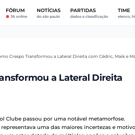
FÓRUM
NOTÍCIAS
PARTIDAS
TIME
36 online
do são paulo
dados e classificação
elenco, h
omo Crespo Transformou a Lateral Direita com Cédric, Maik e Ma
nsformou a Lateral Direita
l Clube passou por uma notável metamorfose.
representava uma das maiores incertezas e motiv