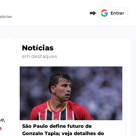
Entrar
stórias
Notícias
em destaques
e,
São Paulo define futuro de
o
Gonzalo Tapia; veja detalhes do