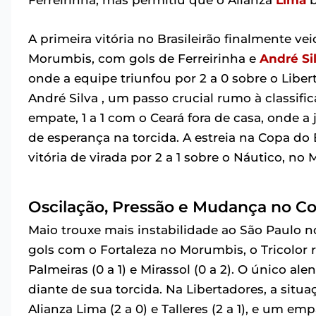
Ferreirinha, mas permitiu que o Alianza
Lima
b
A primeira vitória no Brasileirão finalmente ve
Morumbis, com gols de Ferreirinha e
André Si
onde a equipe triunfou por 2 a 0 sobre o Libe
André Silva , um passo crucial rumo à classif
empate, 1 a 1 com o Ceará fora de casa, onde
de esperança na torcida. A estreia na Copa d
vitória de virada por 2 a 1 sobre o Náutico, no
Oscilação, Pressão e Mudança no 
Maio trouxe mais instabilidade ao São Paulo
gols com o Fortaleza no Morumbis, o Tricolor 
Palmeiras (0 a 1) e Mirassol (0 a 2). O único ale
diante de sua torcida. Na Libertadores, a situa
Alianza Lima (2 a 0) e Talleres (2 a 1), e um em