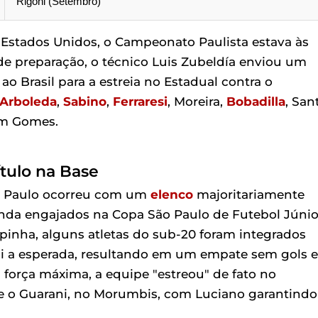
Rigoni (Setembro)
 Estados Unidos, o Campeonato Paulista estava às
e preparação, o técnico Luis Zubeldía enviou um
ao Brasil para a estreia no Estadual contra o
Arboleda
,
Sabino
,
Ferraresi
, Moreira,
Bobadilla
, San
am Gomes.
tulo na Base
ão Paulo ocorreu com um
elenco
majoritariamente
inda engajados na Copa São Paulo de Futebol Júnio
opinha, alguns atletas do sub-20 foram integrados
oi a esperada, resultando em um empate sem gols 
 força máxima, a equipe "estreou" de fato no
re o Guarani, no Morumbis, com Luciano garantindo