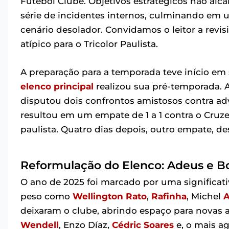
Futebol Clube. Objetivos estratégicos não alc
série de incidentes internos, culminando em 
cenário desolador. Convidamos o leitor a rev
atípico para o Tricolor Paulista.
A preparação para a temporada teve início em
elenco principal
realizou sua pré-temporada. 
disputou dois confrontos amistosos contra adve
resultou em um empate de 1 a 1 contra o Cruz
paulista. Quatro dias depois, outro empate, de
Reformulação do Elenco: Adeus e B
O ano de 2025 foi marcado por uma significati
peso como
Wellington Rato
,
Rafinha
, Michel
A
deixaram o clube, abrindo espaço para novas a
Wendell
, Enzo Díaz,
Cédric Soares
e, o mais a