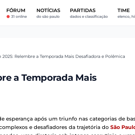
FÓRUM
NOTÍCIAS
PARTIDAS
TIME
31 online
do são paulo
dados e classificação
elenco, hi
 2025: Relembre a Temporada Mais Desafiadora e Polêmica
bre a Temporada Mais
de esperança após um triunfo nas categorias de bas
mplexos e desafiadores da trajetória do
São Paul