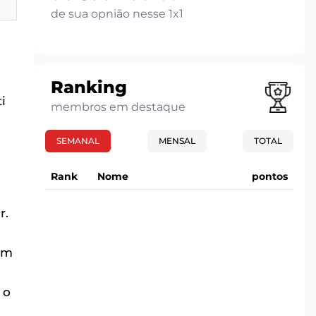
de sua opnião nesse 1x1
Ranking
ti
membros em destaque
SEMANAL
MENSAL
TOTAL
Rank
Nome
pontos
r.
em
 o