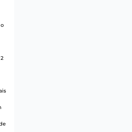
 o
 2
ais
m
 de