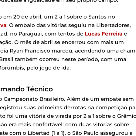
uscasse a igualdade em seu próprio campo.
io em 20 de abril, um 2 a 1 sobre o Santos no
lva
. O embalo das vitórias seguiu na Libertadores,
rtad, no Paraguai, com tentos de
Lucas Ferreira
e
icação. O mês de abril se encerrou com mais um
 a joia Ryan Francisco marcou, acendendo uma cham
o Brasil também ocorreu neste período, com uma
 Morumbis, pelo jogo de ida.
Comando Técnico
 no Campeonato Brasileiro. Além de um empate sem
registrou suas primeiras derrotas na competição pa
nto foi uma vitória de virada por 2 a 1 sobre o Grêmio
ção era mais confortável: com duas vitórias sobre
pate com o Libertad (1 a 1), o São Paulo assegurou a