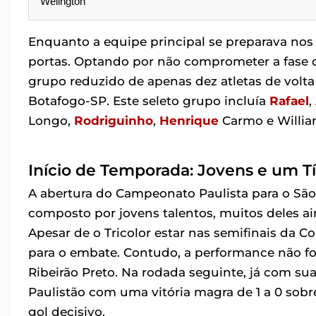
Welington
Enquanto a equipe principal se preparava nos
portas. Optando por não comprometer a fase d
grupo reduzido de apenas dez atletas de volta 
Botafogo-SP. Este seleto grupo incluía
Rafael
,
Longo,
Rodriguinho
,
Henrique
Carmo e Willi
Início de Temporada: Jovens e um Tí
A abertura do Campeonato Paulista para o S
composto por jovens talentos, muitos deles a
Apesar de o Tricolor estar nas semifinais da C
para o embate. Contudo, a performance não f
Ribeirão Preto. Na rodada seguinte, já com sua
Paulistão com uma vitória magra de 1 a 0 sob
gol decisivo.