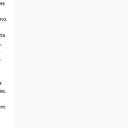
as
 no
lta
,
e
a
a
as.
com