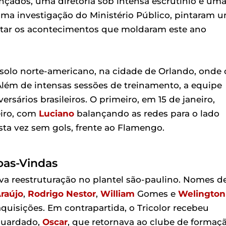
ançados, uma diretoria sob intensa escrutínio e um
uma investigação do Ministério Público, pintaram 
isitar os acontecimentos que moldaram este ano
 solo norte-americano, na cidade de Orlando, onde 
Além de intensas sessões de treinamento, a equipe
rsários brasileiros. O primeiro, em 15 de janeiro,
eiro, com
Luciano
balançando as redes para o lado
sta vez sem gols, frente ao Flamengo.
oas-Vindas
va reestruturação no plantel são-paulino. Nomes d
raújo
,
Rodrigo Nestor
,
William
Gomes e
Welington
quisições. Em contrapartida, o Tricolor recebeu
guardado,
Oscar
, que retornava ao clube de formaç