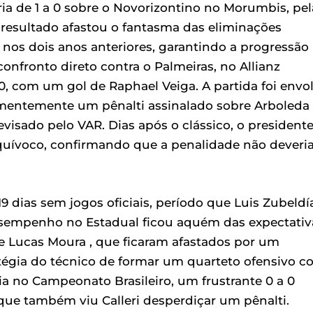
ria de 1 a 0 sobre o Novorizontino no Morumbis, pel
 resultado afastou o fantasma das eliminações
nos dois anos anteriores, garantindo a progressão
confronto direto contra o Palmeiras, no Allianz
0, com um gol de Raphael Veiga. A partida foi envo
mentemente um pênalti assinalado sobre Arboleda 
visado pelo VAR. Dias após o clássico, o president
quívoco, confirmando que a penalidade não deveri
9 dias sem jogos oficiais, período que Luis Zubeldí
 desempenho no Estadual ficou aquém das expectativ
 e Lucas Moura , que ficaram afastados por um
tégia do técnico de formar um quarteto ofensivo 
a no Campeonato Brasileiro, um frustrante 0 a 0
ue também viu Calleri desperdiçar um pênalti.