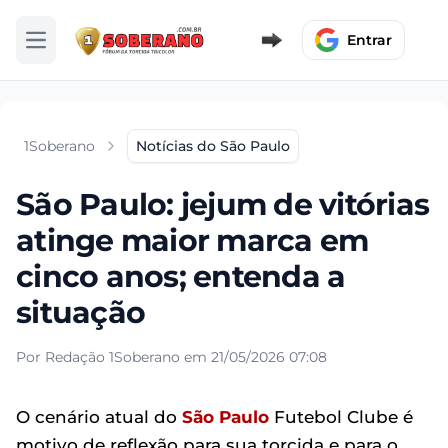
Entrar
Abrir menu
1Soberano
Notícias do São Paulo
São Paulo: jejum de vitórias
atinge maior marca em
cinco anos; entenda a
situação
Por Redação 1Soberano em 21/05/2026 07:08
O cenário atual do
São Paulo
Futebol Clube é
motivo de reflexão para sua torcida e para o