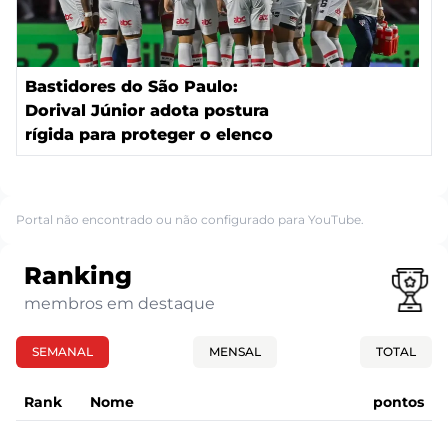
Bastidores do São Paulo:
Dorival Júnior adota postura
rígida para proteger o elenco
Portal não encontrado ou não configurado para YouTube.
Ranking
membros em destaque
SEMANAL
MENSAL
TOTAL
Rank
Nome
pontos