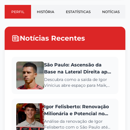
PERFIL
HISTÓRIA
ESTATÍSTICAS
NOTÍCIAS
Notícias Recentes
São Paulo: Ascensão da
Base na Lateral Direita após
Saída de Igor Vinícius
Descubra como a saída de Igor
Vinícius abre espaço para Maik,
Igor Felisberto e Angelo, talentos
de Cotia, transformarem...
Igor Felisberto: Renovação
Milionária e Potencial no
São Paulo FC
Análise da renovação de Igor
Felisberto com o São Paulo até