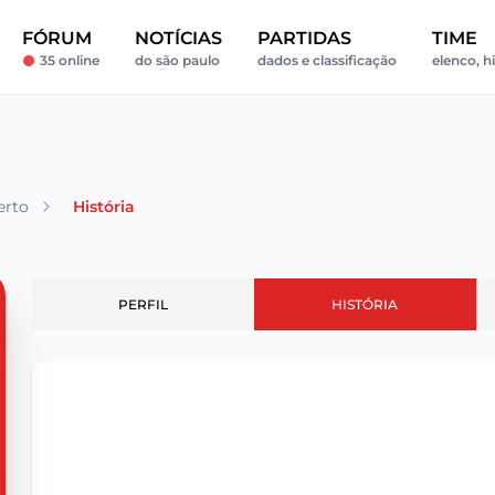
FÓRUM
NOTÍCIAS
PARTIDAS
TIME
35 online
do são paulo
dados e classificação
elenco, hi
erto
História
PERFIL
HISTÓRIA