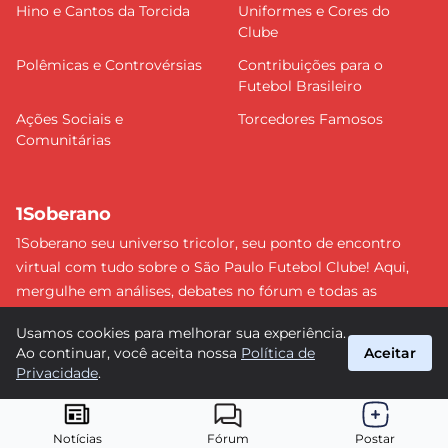
Hino e Cantos da Torcida
Uniformes e Cores do
Clube
Polêmicas e Controvérsias
Contribuições para o
Futebol Brasileiro
Ações Sociais e
Torcedores Famosos
Comunitárias
1Soberano
1Soberano seu universo tricolor, seu ponto de encontro
virtual com tudo sobre o São Paulo Futebol Clube! Aqui,
mergulhe em análises, debates no fórum e todas as
últimas notícias do nosso Soberano. Não perca nenhum
Usamos cookies para melhorar sua experiência.
detalhe e faça parte dessa comunidade apaixonada pelo
Ao continuar, você aceita nossa
Política de
Aceitar
tricolor paulista. #SPFC #SãoPaulo #1Soberano
Privacidade
.
suporte@1soberano.com.br
© 2026 1Soberano. Todos os direitos reservados.
Notícias
Fórum
Postar