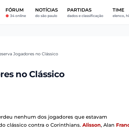
FÓRUM
NOTÍCIAS
PARTIDAS
TIME
34 online
do são paulo
dados e classificação
elenco, h
eserva Jogadores no Clássico
res no Clássico
 perdeu nenhum dos jogadores que estavam
o clássico contra o Corinthians.
Alisson
, Alan
Fran