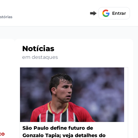
Entrar
istórias
Notícias
em destaques
São Paulo define futuro de
co
Gonzalo Tapia; veja detalhes do