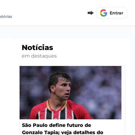
Entrar
istórias
Notícias
em destaques
a
São Paulo define futuro de
Gonzalo Tapia; veja detalhes do