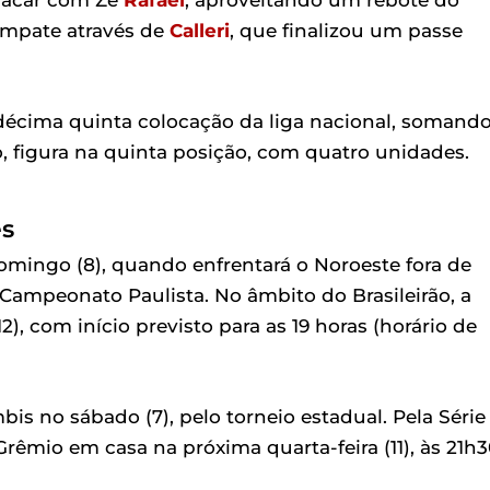
placar com Zé
Rafael
, aproveitando um rebote do
 empate através de
Calleri
, que finalizou um passe
 décima quinta colocação da liga nacional, somand
, figura na quinta posição, com quatro unidades.
es
ingo (8), quando enfrentará o Noroeste fora de
 Campeonato Paulista. No âmbito do Brasileirão, a
12), com início previsto para as 19 horas (horário de
s no sábado (7), pelo torneio estadual. Pela Série
Grêmio em casa na próxima quarta-feira (11), às 21h