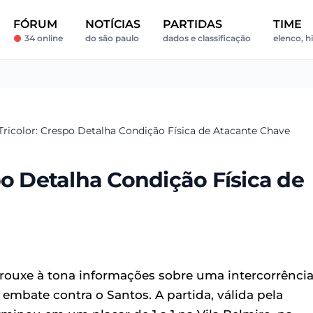
FÓRUM
NOTÍCIAS
PARTIDAS
TIME
34 online
do são paulo
dados e classificação
elenco, h
Tricolor: Crespo Detalha Condição Física de Atacante Chave
po Detalha Condição Física de
trouxe à tona informações sobre uma intercorrênci
embate contra o Santos. A partida, válida pela