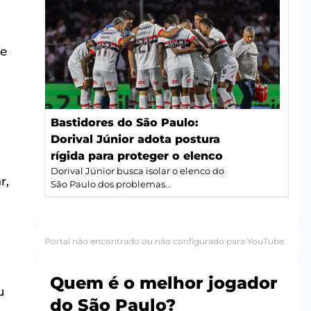
te
o
Bastidores do São Paulo:
Dorival Júnior adota postura
rígida para proteger o elenco
a
Dorival Júnior busca isolar o elenco do
r,
São Paulo dos problemas...
Portal não encontrado ou não configurado para YouTube.
Quem é o melhor jogador
u
do São Paulo?