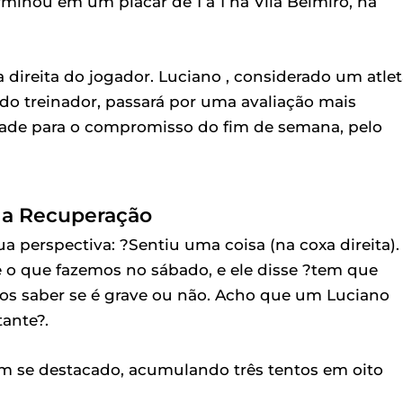
minou em um placar de 1 a 1 na Vila Belmiro, na
 direita do jogador. Luciano , considerado um atle
do treinador, passará por uma avaliação mais
dade para o compromisso do fim de semana, pelo
a Recuperação
a perspectiva: ?Sentiu uma coisa (na coxa direita).
e o que fazemos no sábado, e ele disse ?tem que
mos saber se é grave ou não. Acho que um Luciano
ante?.
em se destacado, acumulando três tentos em oito