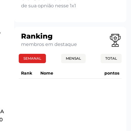
de sua opnião nesse 1x1
o
Ranking
membros em destaque
SEMANAL
MENSAL
TOTAL
Rank
Nome
pontos
 A
30