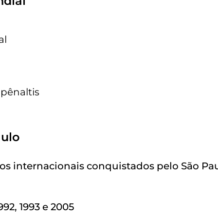
ndial
al
 pênaltis
aulo
ulos internacionais conquistados pelo São Pau
1992, 1993 e 2005