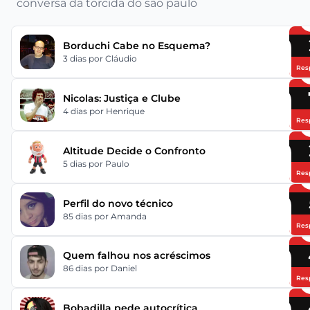
conversa da torcida do são paulo
Borduchi Cabe no Esquema?
3 dias
por Cláudio
Res
Nicolas: Justiça e Clube
4 dias
por Henrique
Res
Altitude Decide o Confronto
5 dias
por Paulo
Res
Perfil do novo técnico
85 dias
por Amanda
Res
Quem falhou nos acréscimos
86 dias
por Daniel
Res
Bobadilla pede autocrítica