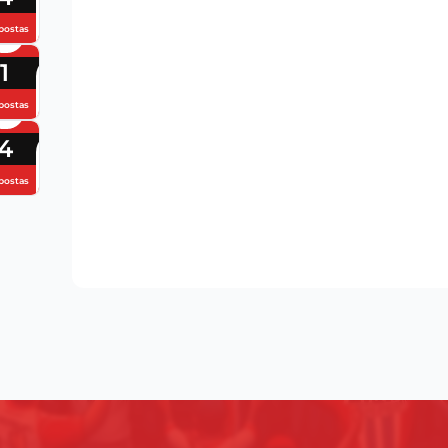
postas
1
postas
4
postas