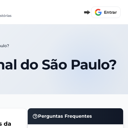
Entrar
istórias
aulo?
onal do São Paulo?
Perguntas Frequentes
s da