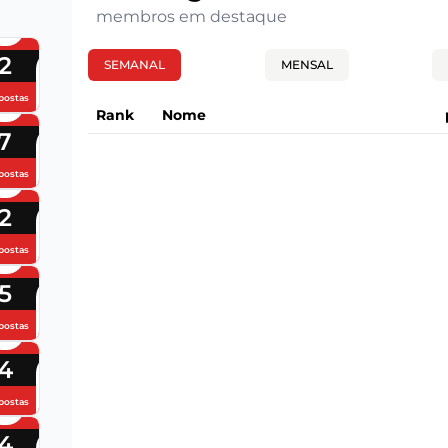
membros em destaque
2
SEMANAL
MENSAL
postas
Rank
Nome
7
postas
2
postas
5
postas
4
postas
4