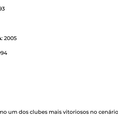
993
A
: 2005
994
mo um dos clubes mais vitoriosos no cenári