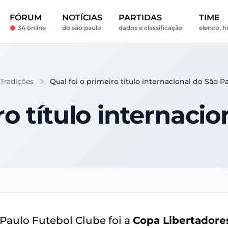
FÓRUM
NOTÍCIAS
PARTIDAS
TIME
34 online
do são paulo
dados e classificação
elenco, h
 Tradições
Qual foi o primeiro título internacional do São P
ro título internaci
 Paulo Futebol Clube foi a
Copa Libertadore