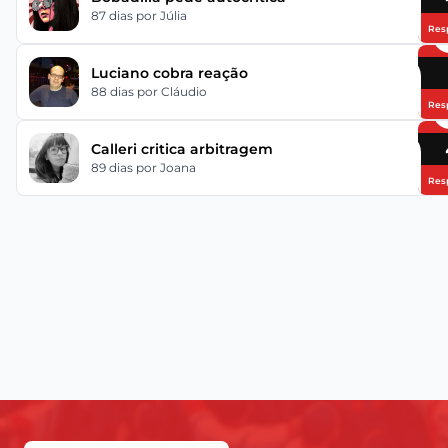
87 dias
por Júlia
Res
Luciano cobra reação
88 dias
por Cláudio
Res
Calleri critica arbitragem
89 dias
por Joana
Res