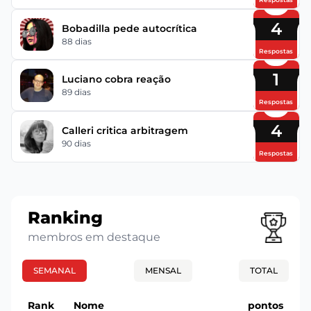
4
Bobadilla pede autocrítica
88 dias
Respostas
1
Luciano cobra reação
89 dias
Respostas
4
Calleri critica arbitragem
90 dias
Respostas
Ranking
membros em destaque
SEMANAL
MENSAL
TOTAL
Rank
Nome
pontos