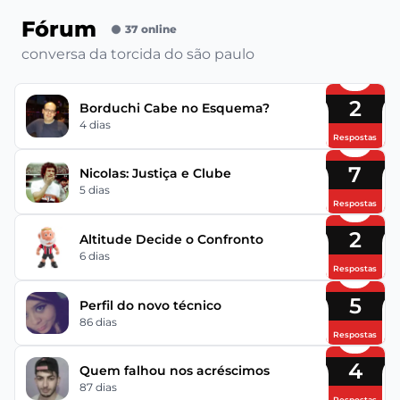
Fórum
37 online
conversa da torcida do são paulo
2
Borduchi Cabe no Esquema?
4 dias
Respostas
7
Nicolas: Justiça e Clube
5 dias
Respostas
2
Altitude Decide o Confronto
6 dias
Respostas
5
Perfil do novo técnico
86 dias
Respostas
4
Quem falhou nos acréscimos
87 dias
Respostas