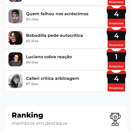
Respostas
4
Quem falhou nos acréscimos
84 dias
Respostas
4
Bobadilla pede autocrítica
85 dias
Respostas
1
Luciano cobra reação
86 dias
Respostas
4
Calleri critica arbitragem
87 dias
Respostas
Ranking
membros em destaque