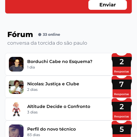
Enviar
Fórum
33 online
conversa da torcida do são paulo
2
Borduchi Cabe no Esquema?
1 dia
Respostas
7
Nicolas: Justiça e Clube
2 dias
Respostas
2
Altitude Decide o Confronto
3 dias
Respostas
5
Perfil do novo técnico
83 dias