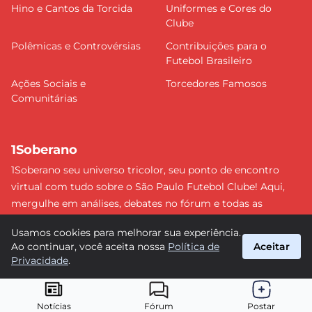
Hino e Cantos da Torcida
Uniformes e Cores do
Clube
Polêmicas e Controvérsias
Contribuições para o
Futebol Brasileiro
Ações Sociais e
Torcedores Famosos
Comunitárias
1Soberano
1Soberano seu universo tricolor, seu ponto de encontro
virtual com tudo sobre o São Paulo Futebol Clube! Aqui,
mergulhe em análises, debates no fórum e todas as
últimas notícias do nosso Soberano. Não perca nenhum
Usamos cookies para melhorar sua experiência.
detalhe e faça parte dessa comunidade apaixonada pelo
Ao continuar, você aceita nossa
Política de
Aceitar
tricolor paulista. #SPFC #SãoPaulo #1Soberano
Privacidade
.
suporte@1soberano.com.br
© 2026 1Soberano. Todos os direitos reservados.
Notícias
Fórum
Postar