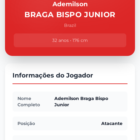
Ademilson
BRAGA BISPO JUNIOR
Brazil
32 anos • 176 cm
Informações do Jogador
Nome
Ademilson Braga Bispo
Completo
Junior
Posição
Atacante