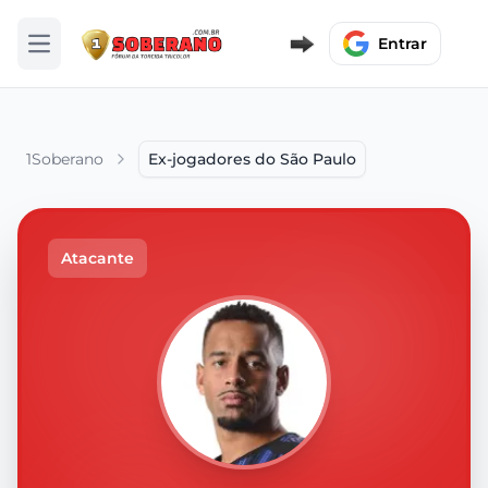
Entrar
Abrir menu
1Soberano
Ex-jogadores do São Paulo
Atacante