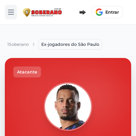
Entrar
Abrir menu
1Soberano
Ex-jogadores do São Paulo
Atacante