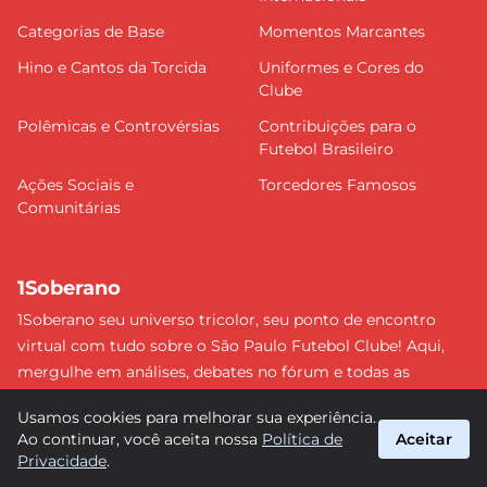
Categorias de Base
Momentos Marcantes
Hino e Cantos da Torcida
Uniformes e Cores do
Clube
Polêmicas e Controvérsias
Contribuições para o
Futebol Brasileiro
Ações Sociais e
Torcedores Famosos
Comunitárias
1Soberano
1Soberano seu universo tricolor, seu ponto de encontro
virtual com tudo sobre o São Paulo Futebol Clube! Aqui,
mergulhe em análises, debates no fórum e todas as
últimas notícias do nosso Soberano. Não perca nenhum
Usamos cookies para melhorar sua experiência.
detalhe e faça parte dessa comunidade apaixonada pelo
Ao continuar, você aceita nossa
Política de
Aceitar
tricolor paulista. #SPFC #SãoPaulo #1Soberano
Privacidade
.
suporte@1soberano.com.br