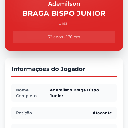
Ademilson
BRAGA BISPO JUNIOR
Brazil
32 anos • 176 cm
Informações do Jogador
Nome
Ademilson Braga Bispo
Completo
Junior
Posição
Atacante