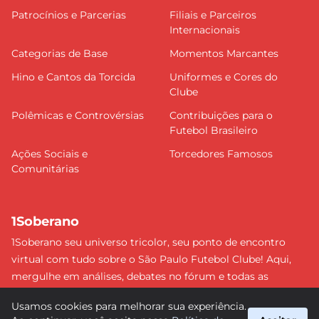
Patrocínios e Parcerias
Filiais e Parceiros
Internacionais
Categorias de Base
Momentos Marcantes
Hino e Cantos da Torcida
Uniformes e Cores do
Clube
Polêmicas e Controvérsias
Contribuições para o
Futebol Brasileiro
Ações Sociais e
Torcedores Famosos
Comunitárias
1Soberano
1Soberano seu universo tricolor, seu ponto de encontro
virtual com tudo sobre o São Paulo Futebol Clube! Aqui,
mergulhe em análises, debates no fórum e todas as
últimas notícias do nosso Soberano. Não perca nenhum
Usamos cookies para melhorar sua experiência.
detalhe e faça parte dessa comunidade apaixonada pelo