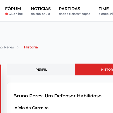
FÓRUM
NOTÍCIAS
PARTIDAS
TIME
33 online
do são paulo
dados e classificação
elenco, hi
o Peres
História
PERFIL
HISTÓR
Bruno Peres: Um Defensor Habilidoso
Início da Carreira