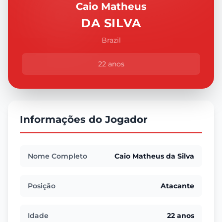
Caio Matheus
DA SILVA
Brazil
22 anos
Informações do Jogador
Nome Completo
Caio Matheus da Silva
Posição
Atacante
Idade
22 anos