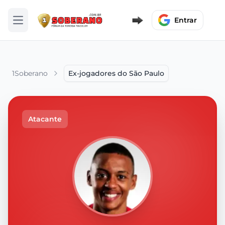
Entrar
Abrir menu
1Soberano
Ex-jogadores do São Paulo
Atacante