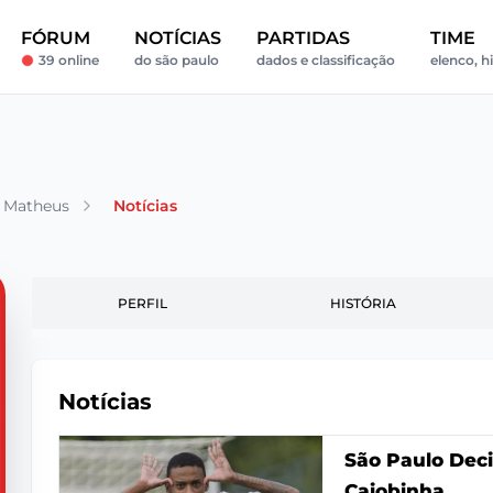
FÓRUM
NOTÍCIAS
PARTIDAS
TIME
39 online
do são paulo
dados e classificação
elenco, h
 Matheus
Notícias
PERFIL
HISTÓRIA
Notícias
São Paulo Deci
Caiobinha