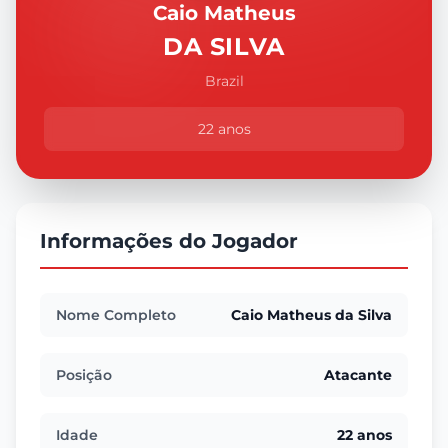
Caio Matheus
DA SILVA
Brazil
22 anos
Informações do Jogador
Nome Completo
Caio Matheus da Silva
Posição
Atacante
Idade
22 anos