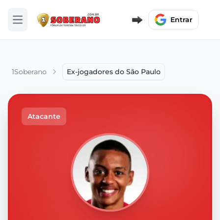
Entrar
Abrir menu
1Soberano
Ex-jogadores do São Paulo
Atacante