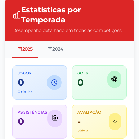
Estatísticas por
Temporada
Desempenho detalhado em todas as competições
2025
2024
JOGOS
GOLS
⚽
0
0
0 titular
ASSISTÊNCIAS
AVALIAÇÃO
🎯
0
-
⭐
Média