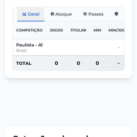
📊 Geral
⚽ Ataque
🎯 Passes
🛡️ Defesa
COMPETIÇÃO
JOGOS
TITULAR
MIN
MIN/JOGO
Paulista - A1
-
Brasil
0
0
0
-
TOTAL