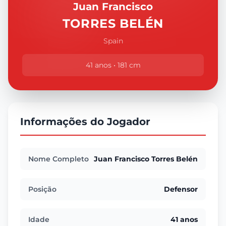
Juan Francisco
TORRES BELÉN
Spain
41 anos • 181 cm
Informações do Jogador
Nome Completo
Juan Francisco Torres Belén
Posição
Defensor
Idade
41 anos