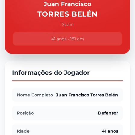
Juan Francisco
TORRES BELÉN
Spain
41 anos • 181 cm
Informações do Jogador
Nome Completo
Juan Francisco Torres Belén
Posição
Defensor
Idade
41 anos