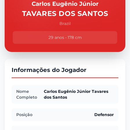
Carlos Eugênio Júnior
TAVARES DOS SANTOS
Brazil
29 anos • 178 cm
Informações do Jogador
Nome
Carlos Eugênio Júnior Tavares
Completo
dos Santos
Posição
Defensor