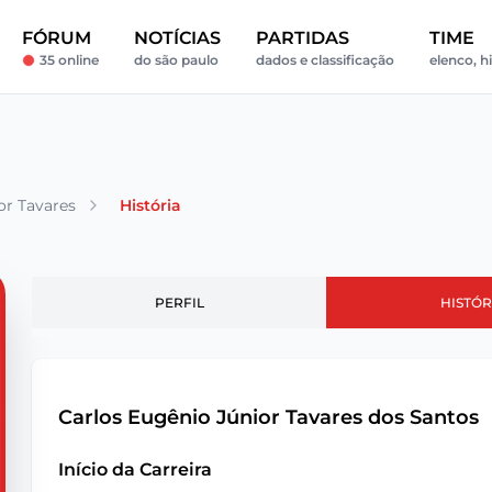
FÓRUM
NOTÍCIAS
PARTIDAS
TIME
35 online
do são paulo
dados e classificação
elenco, hi
or Tavares
História
PERFIL
HISTÓR
Carlos Eugênio Júnior Tavares dos Santos
Início da Carreira