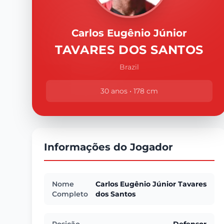
Carlos Eugênio Júnior
TAVARES DOS SANTOS
Brazil
30 anos • 178 cm
Informações do Jogador
Nome
Carlos Eugênio Júnior Tavares
Completo
dos Santos