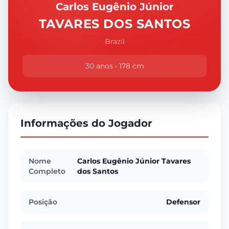
Carlos Eugênio Júnior
TAVARES DOS SANTOS
Brazil
30 anos • 178 cm
Informações do Jogador
Nome
Carlos Eugênio Júnior Tavares
Completo
dos Santos
Posição
Defensor