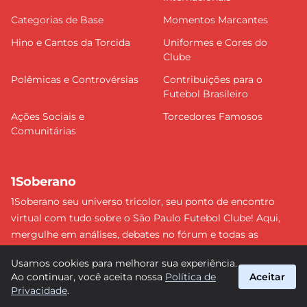
Categorias de Base
Momentos Marcantes
Hino e Cantos da Torcida
Uniformes e Cores do
Clube
Polêmicas e Controvérsias
Contribuições para o
Futebol Brasileiro
Ações Sociais e
Torcedores Famosos
Comunitárias
1Soberano
1Soberano seu universo tricolor, seu ponto de encontro
virtual com tudo sobre o São Paulo Futebol Clube! Aqui,
mergulhe em análises, debates no fórum e todas as
últimas notícias do nosso Soberano. Não perca nenhum
Usamos cookies para melhorar sua experiência.
detalhe e faça parte dessa comunidade apaixonada pelo
Ao continuar, você aceita nossa
Política de
Aceitar
tricolor paulista. #SPFC #SãoPaulo #1Soberano
Privacidade
.
suporte@1soberano.com.br