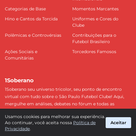
Categorias de Base
Momentos Marcantes
Hino e Cantos da Torcida
Uniformes e Cores do
Clube
Polêmicas e Controvérsias
Contribuições para o
Futebol Brasileiro
Ações Sociais e
Torcedores Famosos
Comunitárias
1Soberano
1Soberano seu universo tricolor, seu ponto de encontro
virtual com tudo sobre o São Paulo Futebol Clube! Aqui,
mergulhe em análises, debates no fórum e todas as
últimas notícias do nosso Soberano. Não perca nenhum
Usamos cookies para melhorar sua experiência.
detalhe e faça parte dessa comunidade apaixonada pelo
Ao continuar, você aceita nossa
Política de
Aceitar
tricolor paulista. #SPFC #SãoPaulo #1Soberano
Privacidade
.
suporte@1soberano.com.br