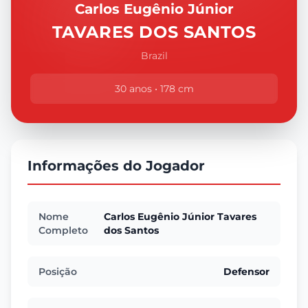
Carlos Eugênio Júnior
TAVARES DOS SANTOS
Brazil
30 anos • 178 cm
Informações do Jogador
Nome
Carlos Eugênio Júnior Tavares
Completo
dos Santos
Posição
Defensor