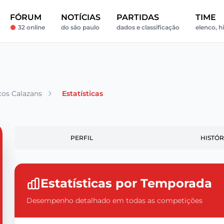
FÓRUM
NOTÍCIAS
PARTIDAS
TIME
32 online
do são paulo
dados e classificação
elenco, hi
os Calazans
Estatísticas
PERFIL
HISTÓR
Estatísticas por Temporada
Desempenho detalhado em todas as competições