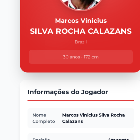
Marcos Vinicius
SILVA ROCHA CALAZANS
Brazil
30 anos • 172 cm
Informações do Jogador
Nome
Marcos Vinicius Silva Rocha
Completo
Calazans