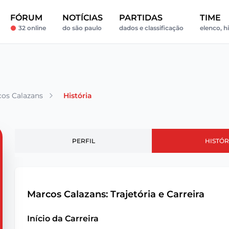
FÓRUM
NOTÍCIAS
PARTIDAS
TIME
32 online
do são paulo
dados e classificação
elenco, hi
os Calazans
História
PERFIL
HISTÓR
Marcos Calazans: Trajetória e Carreira
Início da Carreira