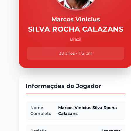
Marcos Vinicius
SILVA ROCHA CALAZANS
Brazil
30 anos • 172 cm
Informações do Jogador
Nome
Marcos Vinicius Silva Rocha
Completo
Calazans