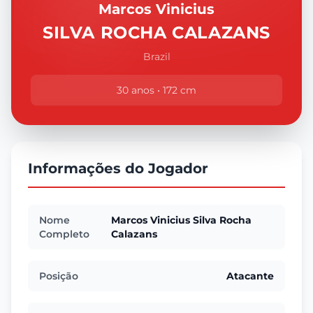
Marcos Vinicius
SILVA ROCHA CALAZANS
Brazil
30 anos • 172 cm
Informações do Jogador
Nome
Marcos Vinicius Silva Rocha
Completo
Calazans
Posição
Atacante