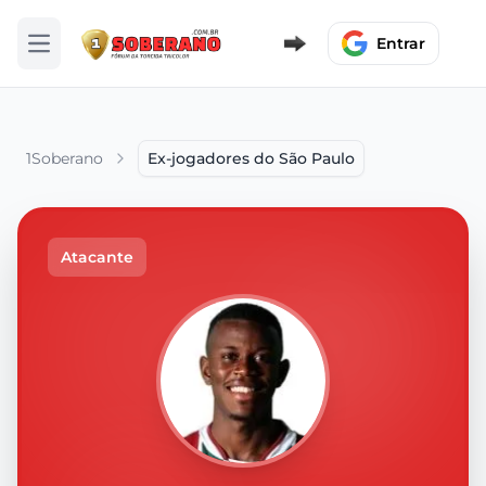
Entrar
Abrir menu
1Soberano
Ex-jogadores do São Paulo
Atacante