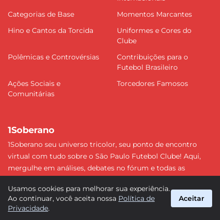
Categorias de Base
Momentos Marcantes
Hino e Cantos da Torcida
Uniformes e Cores do
Clube
Polêmicas e Controvérsias
Contribuições para o
Futebol Brasileiro
Ações Sociais e
Torcedores Famosos
Comunitárias
1Soberano
1Soberano seu universo tricolor, seu ponto de encontro
virtual com tudo sobre o São Paulo Futebol Clube! Aqui,
mergulhe em análises, debates no fórum e todas as
últimas notícias do nosso Soberano. Não perca nenhum
Usamos cookies para melhorar sua experiência.
detalhe e faça parte dessa comunidade apaixonada pelo
Ao continuar, você aceita nossa
Política de
Aceitar
tricolor paulista. #SPFC #SãoPaulo #1Soberano
Privacidade
.
suporte@1soberano.com.br