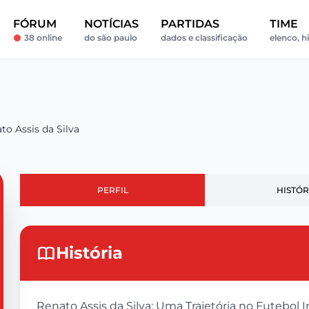
FÓRUM
NOTÍCIAS
PARTIDAS
TIME
38 online
do são paulo
dados e classificação
elenco, h
to Assis da Silva
PERFIL
HISTÓR
História
Renato Assis da Silva: Uma Trajetória no Futebol In