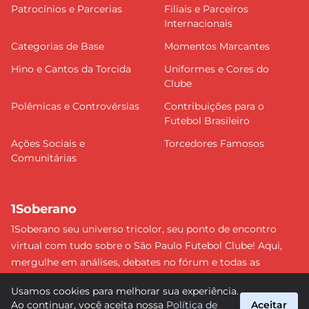
Patrocínios e Parcerias
Filiais e Parceiros
Internacionais
Categorias de Base
Momentos Marcantes
Hino e Cantos da Torcida
Uniformes e Cores do
Clube
Polêmicas e Controvérsias
Contribuições para o
Futebol Brasileiro
Ações Sociais e
Torcedores Famosos
Comunitárias
1Soberano
1Soberano seu universo tricolor, seu ponto de encontro
virtual com tudo sobre o São Paulo Futebol Clube! Aqui,
mergulhe em análises, debates no fórum e todas as
últimas notícias do nosso Soberano. Não perca nenhum
Usamos cookies para melhorar sua experiência.
detalhe e faça parte dessa comunidade apaixonada pelo
Ao continuar, você aceita nossa
Política de
Aceitar