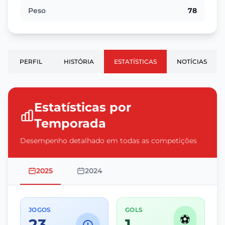
Peso
78
PERFIL
HISTÓRIA
ESTATÍSTICAS
NOTÍCIAS
Estatísticas por
Temporada
Desempenho detalhado em todas as competições
2025
2024
JOGOS
GOLS
⚽
23
1