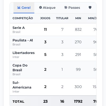
📊 Geral
⚽ Ataque
🎯 Passes
🛡️ Defesa
COMPETIÇÃO
JOGOS
TITULAR
MIN
MIN/JOGO
Serie A
11
7
832
76
Brasil
Paulista - A1
3
3
270
90
Brasil
Libertadores
5
3
291
58
Inter
Copa Do
2
1
99
50
Brasil
Brasil
Sul-
2
2
300
150
Americana
Inter
23
16
1792
78
TOTAL