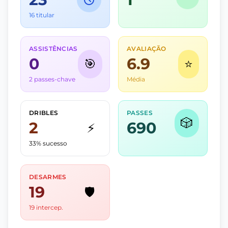
16 titular
ASSISTÊNCIAS
AVALIAÇÃO
0
6.9
🎯
⭐
2 passes-chave
Média
DRIBLES
PASSES
🎲
2
690
⚡
33% sucesso
DESARMES
19
🛡️
19 intercep.