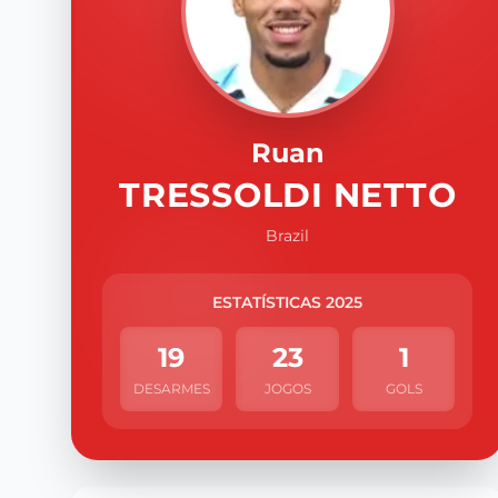
Ruan
TRESSOLDI NETTO
Brazil
ESTATÍSTICAS 2025
19
23
1
DESARMES
JOGOS
GOLS