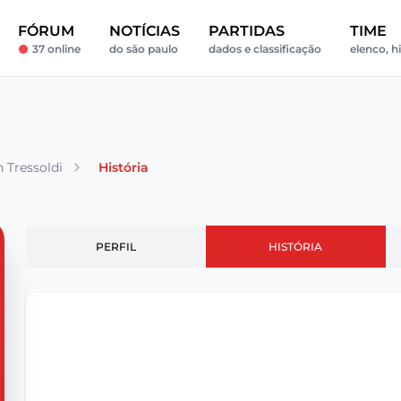
FÓRUM
NOTÍCIAS
PARTIDAS
TIME
37 online
do são paulo
dados e classificação
elenco, hi
 Tressoldi
História
PERFIL
HISTÓRIA