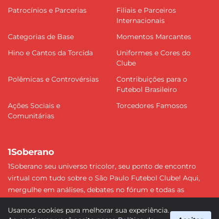
Patrocínios e Parcerias
Filiais e Parceiros
Internacionais
Categorias de Base
Momentos Marcantes
Hino e Cantos da Torcida
Uniformes e Cores do
Clube
Polêmicas e Controvérsias
Contribuições para o
Futebol Brasileiro
Ações Sociais e
Torcedores Famosos
Comunitárias
1Soberano
1Soberano seu universo tricolor, seu ponto de encontro
virtual com tudo sobre o São Paulo Futebol Clube! Aqui,
mergulhe em análises, debates no fórum e todas as
últimas notícias do nosso Soberano. Não perca nenhum
Usamos cookies para melhorar sua experiência.
detalhe e faça parte dessa comunidade apaixonada pelo